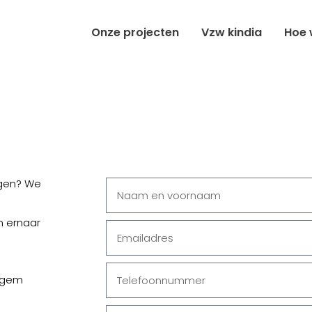
Onze projecten
Vzw kindia
Hoe 
ggen? We
n ernaar
elgem